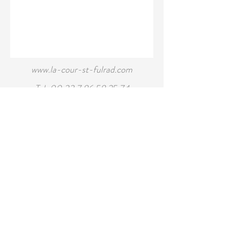
www.la-cour-st-fulrad.com
Tel:
00 33 7 86 58 25 74
25 rue du Collège - 68590
SAINT-HIPPOLYTE
Envoyer / Send / Senden