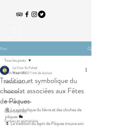
Post
Tous les posts
La Cour St Fulrad
Tous les posts
11 avr. 2020
1 min de lecture
Tradition et symbolique du
Arts et culture
chocolat associées aux Fêtes
Recettes
de Pâques
Artistes alsaciens
🌼 La symbolique du lièvre et des cloches de 
Gastronomies
pâques 🐇
Sorties et animations
🌷 La tradition du lapin de Pâques trouve son 