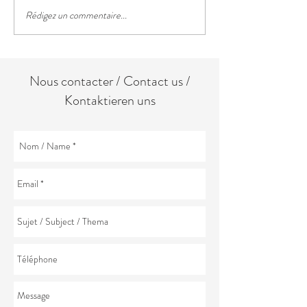
Les crêpes de la C
Rédigez un commentaire...
Les traditions culinaires de
Pâques
Nous contacter / Contact us /
Kontaktieren uns