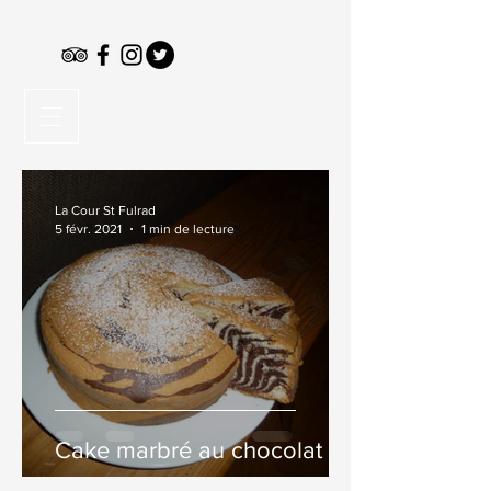
La Cour St Fulrad
5 févr. 2021
1 min de lecture
Cake marbré au chocolat