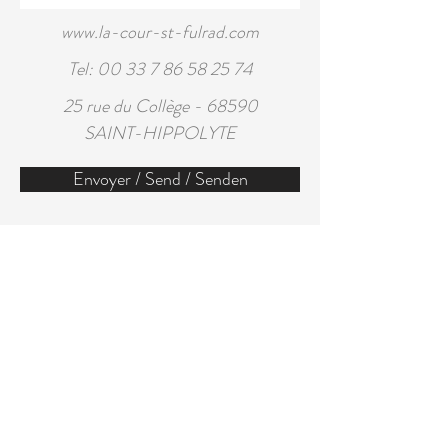
www.la-cour-st-fulrad.com
Tel:
00 33 7 86 58 25 74
25 rue du Collège - 68590
SAINT-HIPPOLYTE
Envoyer / Send / Senden