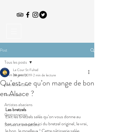
Post
Tous les posts
La Cour St Fulrad
Tous les posts
28 janv. 2019
2 min de lecture
Qu’est-ce qu’on mange de bon
Arts et culture
en Alsace ?
Recettes
Artistes alsaciens
Les bretzels
Gastronomies
Exit les bretzels salés qu’on vous donne au 
bar, on vous parle ici du bretzel originel, le vrai, 
Sorties et animations
le bon, le moelleux ! Cette pâtisserie salée 