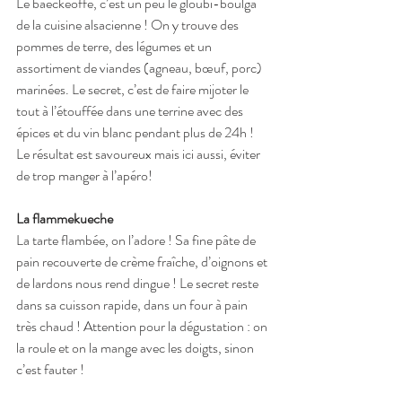
Le baeckeoffe, c’est un peu le gloubi-boulga 
de la cuisine alsacienne ! On y trouve des 
pommes de terre, des légumes et un 
assortiment de viandes (agneau, bœuf, porc) 
marinées. Le secret, c’est de faire mijoter
le 
tout à l’étouffée dans une terrine avec des 
épices et du vin blanc pendant plus de 24h ! 
Le résultat est savoureux mais ici aussi, éviter 
de trop manger à l’apéro!
La flammekueche
La tarte flambée, on l’adore ! Sa fine pâte de 
pain recouverte de crème fraîche, d’oignons et 
de lardons nous rend dingue ! Le secret reste 
dans sa cuisson rapide, dans un four à pain 
très chaud ! Attention pour la dégustation :
on 
la roule et on la mange avec les doigts, sinon 
c’est fauter !