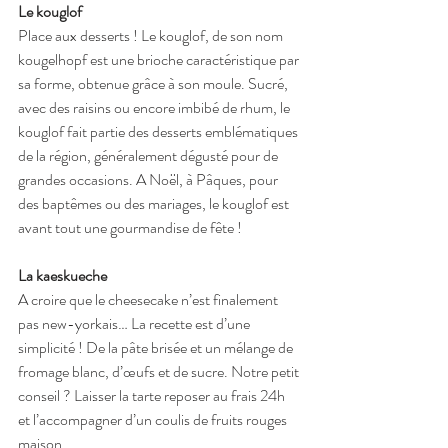
Le kouglof
Place aux desserts ! Le kouglof, de son nom 
kougelhopf est une brioche caractéristique par 
sa forme, obtenue grâce à son moule. Sucré, 
avec des raisins ou encore imbibé de rhum, le 
kouglof fait partie des desserts emblématiques 
de la région, généralement dégusté pour de 
grandes occasions. A Noël, à Pâques, pour 
des baptêmes ou des mariages, le kouglof est 
avant tout une gourmandise de fête !
La kaeskueche 
A croire que le cheesecake n’est finalement 
pas new-yorkais… La recette est d’une 
simplicité ! De la pâte brisée et un mélange de 
fromage blanc, d’œufs et de sucre. Notre petit 
conseil ? Laisser la tarte reposer au frais 24h 
et l’accompagner d’un coulis de fruits rouges 
maison.