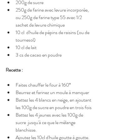
200g de sucre
250g de farine avec levure incorporée, 
ou 250g de farine type 55 avec 1/2 
sachet de levure chimique
10 cl  d'huile de pépins de raisins (ou de 
tournesol)
10 cl de lait
3 cs de cacao en poudre
Recette :
Faites chauffer le four à 160°
Beurrez et farinez un moule à manquer
Battez les 4 blancs en neige, en ajoutant 
les 100g de sucre en poudre en trois fois 
Battez les 4 jaunes avec les 100g de 
sucre  jusqu'à ce que le mélange 
blanchisse.
Ajoutez les 10cl d'huile goutte à goutte.