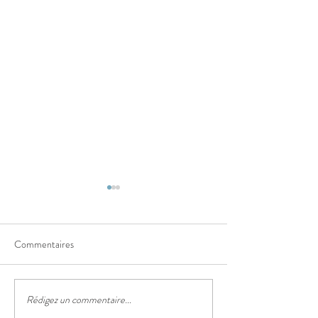
Commentaires
A carnaval, le beign
Rédigez un commentaire...
Les traditions culinaires de