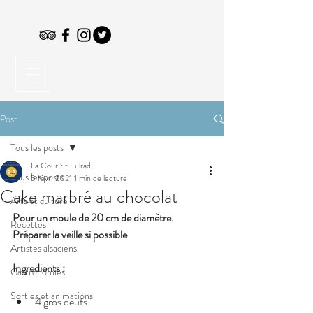
Post
Tous les posts
La Cour St Fulrad
Tous les posts
5 févr. 2021
1 min de lecture
Cake marbré au chocolat
Arts et culture
Pour un moule de 20 cm de diamètre.
Recettes
Préparer la veille si possible
Artistes alsaciens
Ingredients :
Gastronomies
Sorties et animations
4 gros oeufs