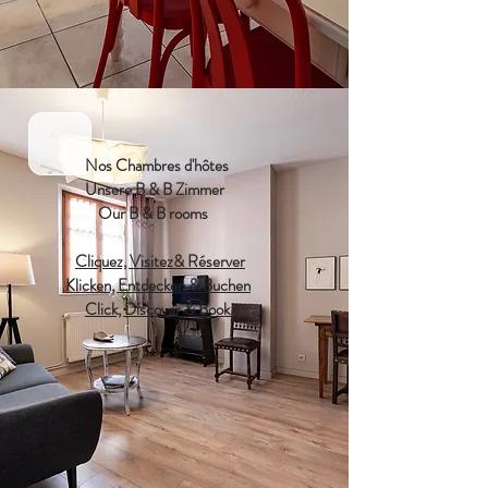
Nos Chambres d'hôtes
Unsere B & B Zimmer
Our B & B rooms
Cliquez, Visitez& Réserver
Klicken, Entdecken & Buchen
Click, Discover & Book